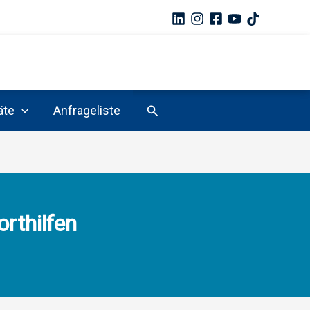
Suchen
äte
Anfrageliste
rthilfen