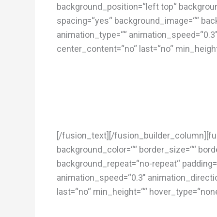
background_position=“left top“ backgroun
spacing=“yes“ background_image=““ back
animation_type=““ animation_speed=“0.3″ an
center_content=“no“ last=“no“ min_height
[/fusion_text][/fusion_builder_column][f
background_color=““ border_size=““ borde
background_repeat=“no-repeat“ padding=“
animation_speed=“0.3″ animation_direction
last=“no“ min_height=““ hover_type=“none“