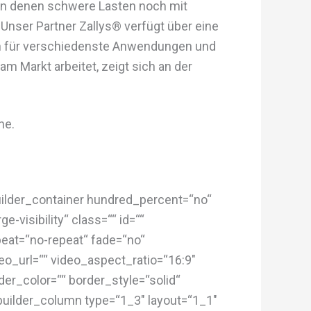
 in denen schwere Lasten noch mit
Unser Partner Zallys® verfügt über eine
len für verschiedenste Anwendungen und
m Markt arbeitet, zeigt sich an der
ne.
builder_container hundred_percent=“no“
-visibility“ class=““ id=““
eat=“no-repeat“ fade=“no“
o_url=““ video_aspect_ratio=“16:9″
er_color=““ border_style=“solid“
builder_column type=“1_3″ layout=“1_1″