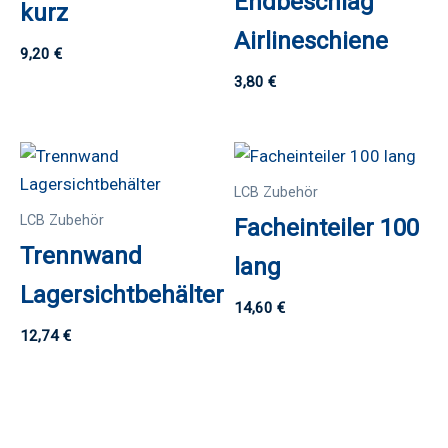
Endbeschlag
kurz
Airlineschiene
9,20
€
3,80
€
LCB Zubehör
LCB Zubehör
Facheinteiler 100
Trennwand
lang
Lagersichtbehälter
14,60
€
12,74
€