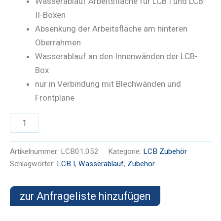
Wasserablauf Arbeitsfläche für LCB I und LCB
II-Boxen
Absenkung der Arbeitsfläche am hinteren
Oberrahmen
Wasserablauf an den Innenwänden der LCB-
Box
nur in Verbindung mit Blechwänden und
Frontplane
Wasserablauf
Alternative:
Siebdruckplatte
Menge
Artikelnummer:
LCB01.052
Kategorie:
LCB Zubehör
Schlagwörter:
LCB I
,
Wasserablauf
,
Zubehör
zur Anfrageliste hinzufügen