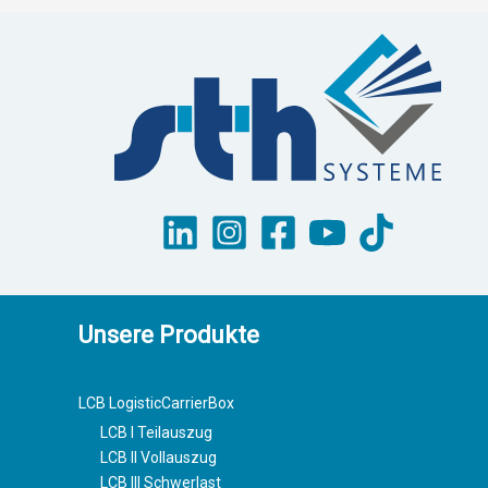
Unsere Produkte
LCB LogisticCarrierBox
LCB I Teilauszug
LCB II Vollauszug
LCB III Schwerlast