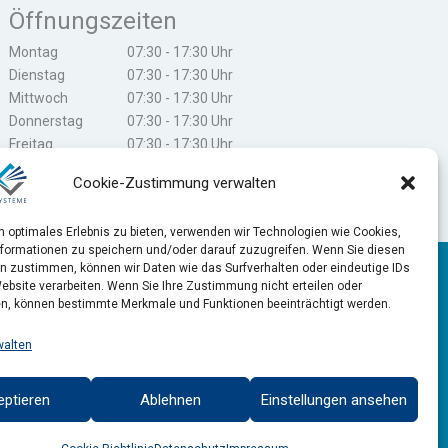
Öffnungszeiten
Montag
07:30 - 17:30 Uhr
Dienstag
07:30 - 17:30 Uhr
Mittwoch
07:30 - 17:30 Uhr
Donnerstag
07:30 - 17:30 Uhr
Freitag
07:30 - 17:30 Uhr
Samstag
geschlossen
Cookie-Zustimmung verwalten
Sonntag
geschlossen
n optimales Erlebnis zu bieten, verwenden wir Technologien wie Cookies,
formationen zu speichern und/oder darauf zuzugreifen. Wenn Sie diesen
n zustimmen, können wir Daten wie das Surfverhalten oder eindeutige IDs
Mitglied der
ebsite verarbeiten. Wenn Sie Ihre Zustimmung nicht erteilen oder
n, können bestimmte Merkmale und Funktionen beeinträchtigt werden.
Bundesvereinigung Logistik
walten
eptieren
Ablehnen
Einstellungen ansehen