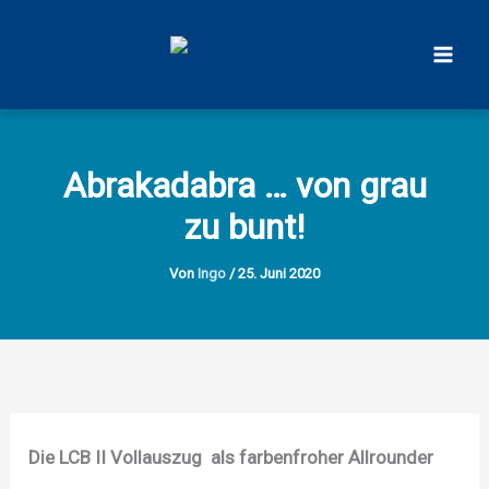
Zum
Inhalt
springen
Abrakadabra … von grau
zu bunt!
Von
Ingo
/
25. Juni 2020
Die LCB II Vollauszug als farbenfroher Allrounder